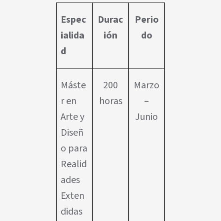
Espec
Durac
Perio
ialida
ión
do
d
Máste
200
Marzo
r en
horas
–
Arte y
Junio
Diseñ
o para
Realid
ades
Exten
didas