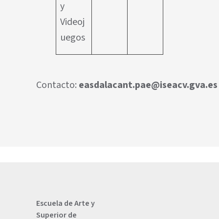
y
Videoj
uegos
Contacto:
easdalacant.pae@iseacv.gva.es
Escuela de Arte y
Superior de