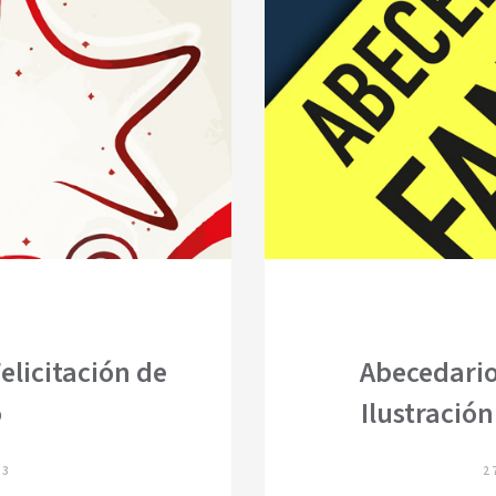
elicitación de
Abecedario
o
Ilustración
23
2