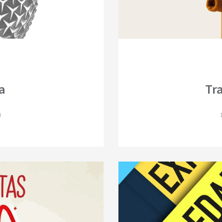
a
Tr
4