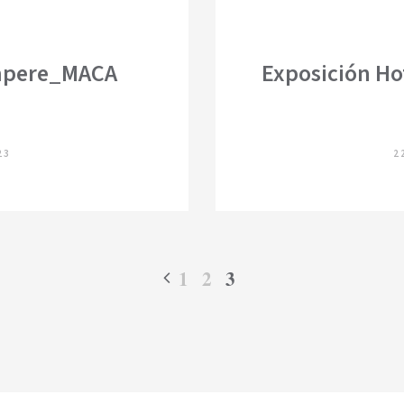
mpere_MACA
Exposición Ho
23
2
1
2
3